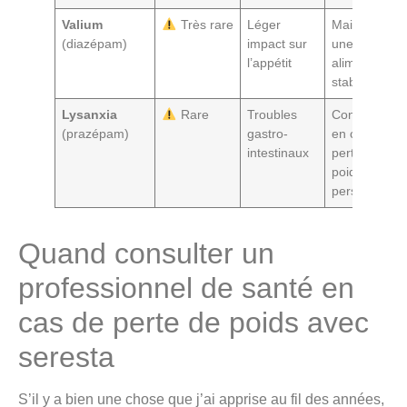
Valium
Très rare
Léger
Maintenir
(diazépam)
impact sur
une routine
l’appétit
alimentaire
stable
Lysanxia
Rare
Troubles
Consulter
(prazépam)
gastro-
en cas de
intestinaux
perte de
poids
persistante
Quand consulter un
professionnel de santé en
cas de perte de poids avec
seresta
S’il y a bien une chose que j’ai apprise au fil des années,