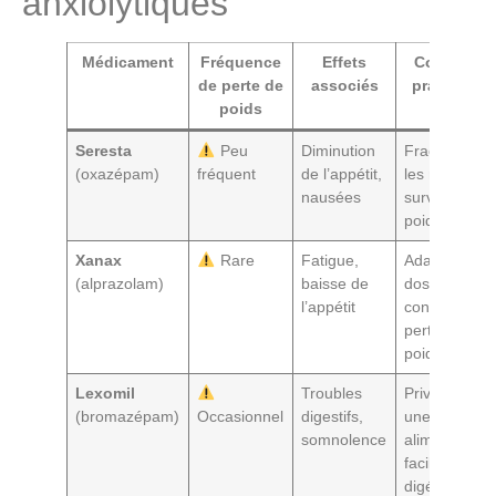
anxiolytiques
Médicament
Fréquence
Effets
Conseils
de perte de
associés
pratiques
poids
Seresta
Peu
Diminution
Fractionner
(oxazépam)
fréquent
de l’appétit,
les repas,
nausées
surveiller le
poids
Xanax
Rare
Fatigue,
Adapter le
(alprazolam)
baisse de
dosage,
l’appétit
consulter si
perte de
poids
Lexomil
Troubles
Privilégier
(bromazépam)
Occasionnel
digestifs,
une
somnolence
alimentation
facile à
digérer